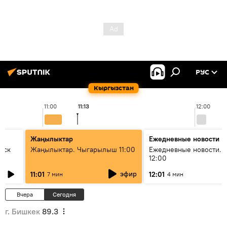
РУС
Кыргызстан
11:00
11:13
12:00
Жаңылыктар
Ежедневные новости
уск
Жаңылыктар. Чыгарылыш 11:00
Ежедневные новости. 
12:00
эфир
11:01
12:01
7 мин
4 мин
Вчера
Сегодня
г. Бишкек
89.3