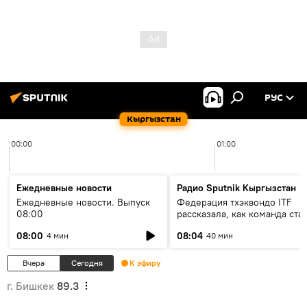
РУС
Кыргызстан
00:00
01:00
Ежедневные новости
Радио Sputnik Кыргызстан
Ежедневные новости. Выпуск
Федерация тхэквондо ITF
08:00
рассказала, как команда ста
жертвой мошенников
08:00
08:04
4 мин
40 мин
Вчера
Сегодня
К эфиру
г. Бишкек
89.3