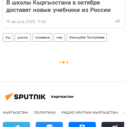
В школы Кыргызстана в октябре
доставят новые учебники из России
15 августа 2025, 17:42
Ош
школы
проверка
мэр
Женишбек Токторбаев
Кыргызстан
КЫРГЫЗСТАН
ПОЛИТИКА
РАДИО SPUTNIK КЫРГЫЗСТАН
Р