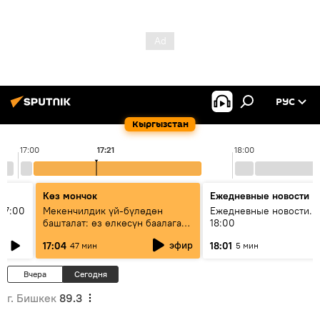
РУС
Кыргызстан
17:00
17:21
18:00
Көз мончок
Ежедневные новости
17:00
Мекенчилдик үй-бүлөдөн
Ежедневные новости. 
башталат: өз өлкөсүн баалаган
18:00
муунду кантип тарбиялоо
эфир
17:04
18:01
47 мин
5 мин
керек?
Вчера
Сегодня
г. Бишкек
89.3