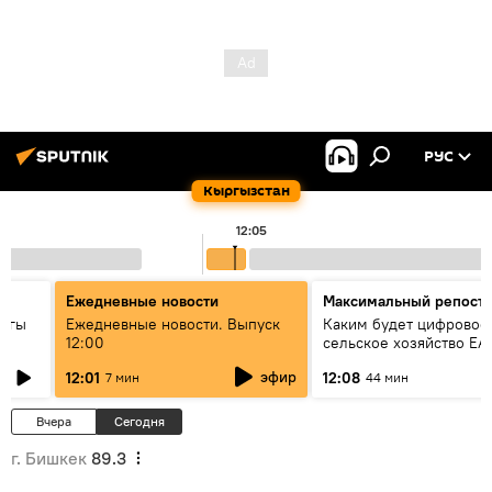
РУС
Кыргызстан
12:05
Ежедневные новости
Максимальный репост
дагы
Ежедневные новости. Выпуск
Каким будет цифровое
12:00
сельское хозяйство ЕА
ызмат
эфир
12:01
12:08
7 мин
44 мин
Вчера
Сегодня
г. Бишкек
89.3