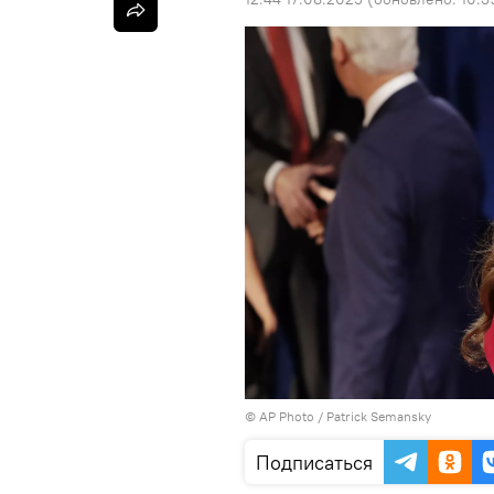
©
AP Photo
/ Patrick Semansky
Подписаться