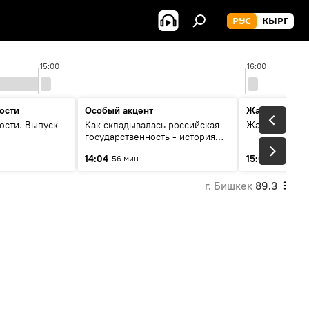
РУС
КЫРГ
15:00
16:00
ости
Особый акцент
Жаңылыктар
ости. Выпуск
Как складывалась российская
Жаңылыктар.
государственность - история
России и геополитика Евразии
14:04
15:01
56 мин
3 мин
глазами аналитиков
г. Бишкек
89.3