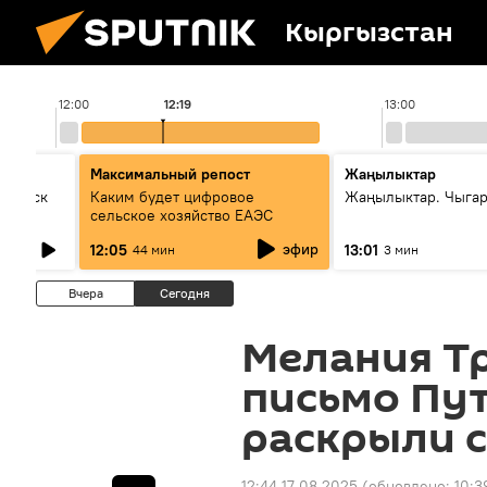
Кыргызстан
12:00
12:19
13:00
Максимальный репост
Жаңылыктар
Выпуск
Каким будет цифровое
Жаңылыктар. Чыга
сельское хозяйство ЕАЭС
эфир
12:05
13:01
44 мин
3 мин
Вчера
Сегодня
Мелания Т
письмо Пу
раскрыли 
12:44 17.08.2025
(обновлено:
10:3