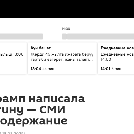
14:00
Күн башат
Ежедневные нов
рылыш 13:00
Жерди 49 жылга ижарага берүү
Ежедневные нов
тартиби өзгөрөт: жаңы талаптар
14:00
эмнени көздөйт?
13:04
14:01
44 мин
3 мин
рамп написала
тину — СМИ
содержание
9 18.08.2025
)