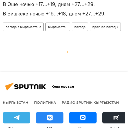
В Оше ночью +17…+19, днем +27…+29.
В Бишкеке ночью +16…+18, днем +27…+29.
погода в Кыргызстане
Кыргызстан
погода
прогноз погоды
Кыргызстан
КЫРГЫЗСТАН
ПОЛИТИКА
РАДИО SPUTNIK КЫРГЫЗСТАН
Р