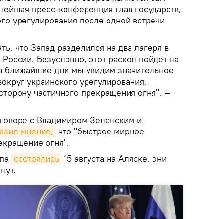
ьнейшая пресс-конференция глав государств,
го урегулирования после одной встречи
ть, что Запад разделился на два лагеря в
и России. Безусловно, этот раскол пойдет на
 в ближайшие дни мы увидим значительное
вокруг украинского урегулирования,
сторону частичного прекращения огня", —
зговоре с Владимиром Зеленским и
азил мнение,
что "быстрое мирное
екращение огня".
мпа
состоялись
15 августа на Аляске, они
нут.