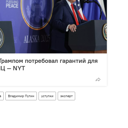
 Трампом потребовал гарантий для
ПЦ — NYT
а
Владимир Путин
уступки
эксперт