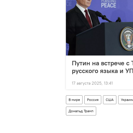
Путин на встрече с
русского языка и У
17 августа 2025, 13:41
В мире
Россия
США
Украин
Дональд Трамп