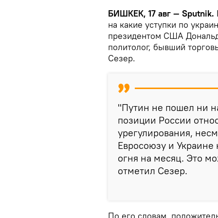
БИШКЕК, 17 авг — Sputnik.
на какие уступки по украи
президентом США Дональд
политолог, бывший торгов
Сезер.
"Путин не пошел ни на
позиции России отно
урегулирования, несм
Евросоюзу и Украине 
огня на месяц. Это м
отметил Сезер.
По его словам, положител