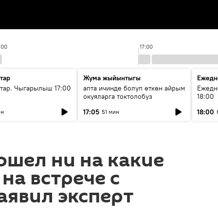
:00
17:00
тар
Жума жыйынтыгы
Ежедн
ар. Чыгарылыш 17:00
апта ичинде болуп өткөн айрым
Ежедн
окуяларга токтолобуз
18:00
17:05
18:00
ин
51 мин
ошел ни на какие
на встрече с
аявил эксперт