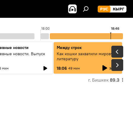
РУС
КЫРГ
18:00
18:46
1
евные новости
Между строк
евные новости. Выпуск
Как кошки захватили мировую
литературу
эфир
18:06
6 мин
49 мин
г. Бишкек
89.3