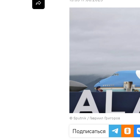
©
Sputnik
/ Гавриил Григоров
Подписаться