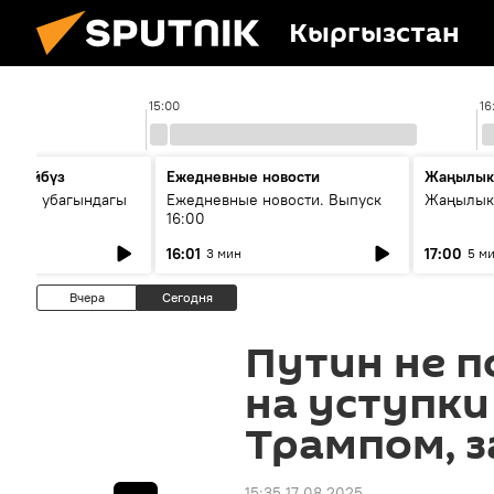
Кыргызстан
15:00
16
сүйлөйбүз
Ежедневные новости
Жаңылык
 — өз убагындагы
Ежедневные новости. Выпуск
Жаңылыкт
16:00
рологиялык кызмат
16:01
17:00
3 мин
5 м
ндөтүлүүдө
Вчера
Сегодня
Путин не п
на уступки 
Трампом, з
15:35 17.08.2025