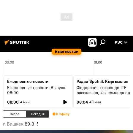
РУС
Кыргызстан
00:00
01:00
Ежедневные новости
Радио Sputnik Кыргызстан
Ежедневные новости. Выпуск
Федерация тхэквондо ITF
08:00
рассказала, как команда ста
жертвой мошенников
08:00
08:04
4 мин
40 мин
Вчера
Сегодня
К эфиру
г. Бишкек
89.3