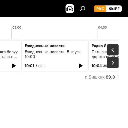
РУС
КЫРГ
03:00
04:00
Ежедневные новости
Радио Sputnik Кыр
ага берүү
Ежедневные новости. Выпуск
Пять ошибок котор
 талаптар
10:00
дорого обойтись п
жилья
10:01
10:04
3 мин
39 мин
г. Бишкек
89.3