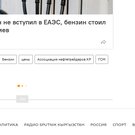
 не вступил в ЕАЭС, бензин стоил
иев
бензин
цены
Ассоциация нефтетрейдеров КР
ГСМ
ОЛИТИКА
РАДИО SPUTNIK КЫРГЫЗСТАН
РОССИЯ
СПОРТ