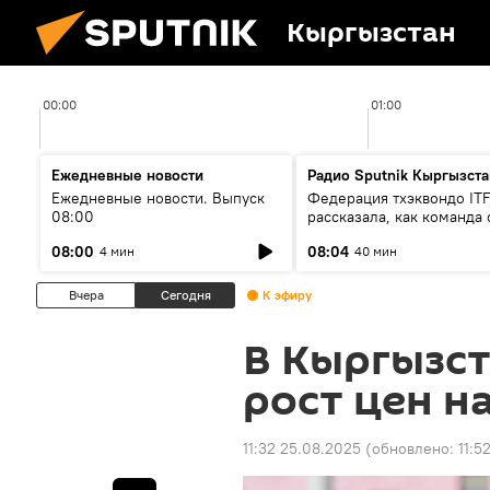
Кыргызстан
00:00
01:00
Ежедневные новости
Радио Sputnik Кыргызста
Ежедневные новости. Выпуск
Федерация тхэквондо IT
08:00
рассказала, как команда 
жертвой мошенников
08:00
08:04
4 мин
40 мин
Вчера
Сегодня
К эфиру
В Кыргызс
рост цен н
11:32 25.08.2025
(обновлено:
11:5