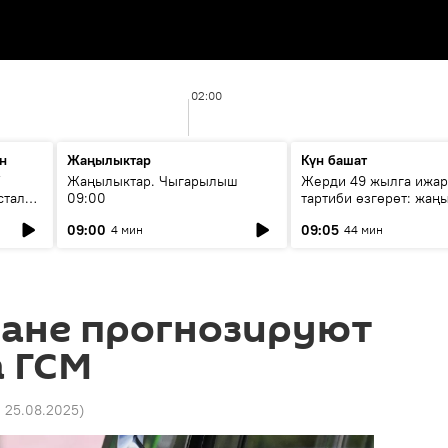
02:00
н
Жаңылыктар
Күн башат
F
Жаңылыктар. Чыгарылыш
Жерди 49 жылга ижар
стала
09:00
тартиби өзгөрөт: жаңы
эмнени көздөйт?
09:00
09:05
4 мин
44 мин
тане прогнозируют
а ГСМ
2 25.08.2025
)