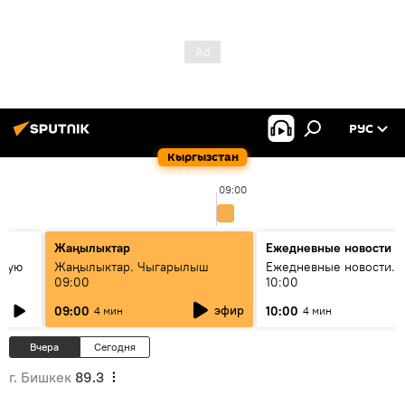
РУС
Кыргызстан
09:00
Жаңылыктар
Ежедневные новости
овую
Жаңылыктар. Чыгарылыш
Ежедневные новости. 
09:00
10:00
эфир
09:00
10:00
4 мин
4 мин
Вчера
Сегодня
г. Бишкек
89.3