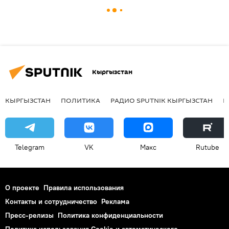
Кыргызстан
КЫРГЫЗСТАН
ПОЛИТИКА
РАДИО SPUTNIK КЫРГЫЗСТАН
Р
Telegram
VK
Макс
Rutube
О проекте
Правила использования
Контакты и сотрудничество
Реклама
Пресс-релизы
Политика конфиденциальности
Политика использования Cookie и автоматического