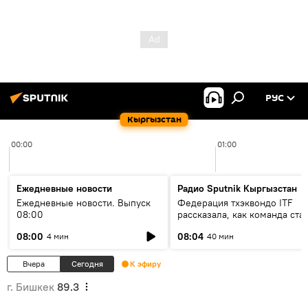
РУС
Кыргызстан
00:00
01:00
Ежедневные новости
Радио Sputnik Кыргызстан
Ежедневные новости. Выпуск
Федерация тхэквондо ITF
08:00
рассказала, как команда ста
жертвой мошенников
08:00
08:04
4 мин
40 мин
Вчера
Сегодня
К эфиру
г. Бишкек
89.3