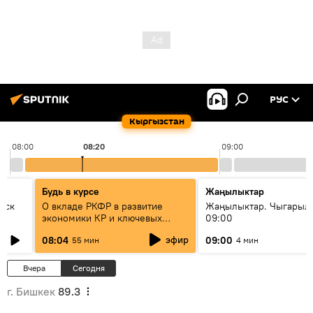
РУС
Кыргызстан
08:00
08:20
09:00
Будь в курсе
Жаңылыктар
уск
О вкладе РКФР в развитие
Жаңылыктар. Чыгары
экономики КР и ключевых
09:00
секторах до 2030 года
эфир
08:04
09:00
55 мин
4 мин
Вчера
Сегодня
г. Бишкек
89.3