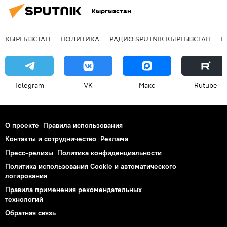
Кыргызстан
КЫРГЫЗСТАН
ПОЛИТИКА
РАДИО SPUTNIK КЫРГЫЗСТАН
Р
Telegram
VK
Макс
Rutube
О проекте
Правила использования
Контакты и сотрудничество
Реклама
Пресс-релизы
Политика конфиденциальности
Политика использования Cookie и автоматического
логирования
Правила применения рекомендательных
технологий
Обратная связь