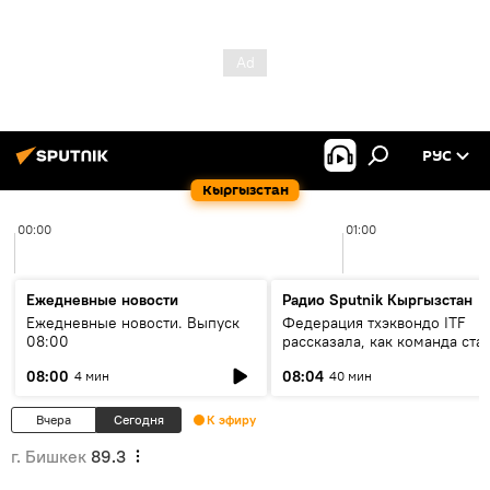
РУС
Кыргызстан
00:00
01:00
Ежедневные новости
Радио Sputnik Кыргызстан
Ежедневные новости. Выпуск
Федерация тхэквондо ITF
08:00
рассказала, как команда ста
жертвой мошенников
08:00
08:04
4 мин
40 мин
Вчера
Сегодня
К эфиру
г. Бишкек
89.3