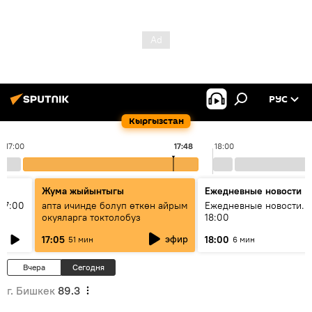
РУС
Кыргызстан
17:00
17:48
18:00
Жума жыйынтыгы
Ежедневные новости
17:00
апта ичинде болуп өткөн айрым
Ежедневные новости. 
окуяларга токтолобуз
18:00
эфир
17:05
18:00
51 мин
6 мин
Вчера
Сегодня
г. Бишкек
89.3