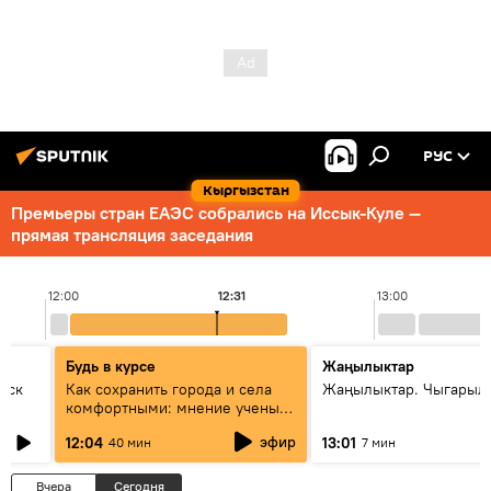
РУС
Кыргызстан
Премьеры стран ЕАЭС собрались на Иссык-Куле —
прямая трансляция заседания
12:00
12:31
13:00
Будь в курсе
Жаңылыктар
уск
Как сохранить города и села
Жаңылыктар. Чыгарыл
комфортными: мнение ученых
Евразии
эфир
12:04
13:01
40 мин
7 мин
Вчера
Сегодня