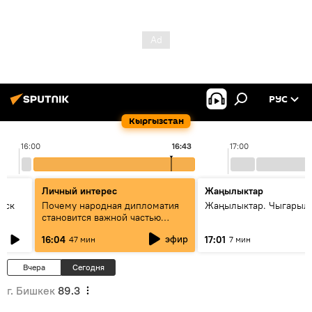
РУС
Кыргызстан
16:00
16:43
17:00
Личный интерес
Жаңылыктар
уск
Почему народная дипломатия
Жаңылыктар. Чыгарыл
становится важной частью
международного
эфир
16:04
17:01
47 мин
7 мин
сотрудничества
Вчера
Сегодня
г. Бишкек
89.3