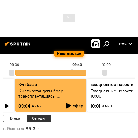
РУС
Кыргызстан
09:00
09:40
10:00
Күн башат
Ежедневные новости
Кыргызстандагы боор
Ежедневные новости. 
трансплантациясы:
10:00
жетишкендиктер жана өнүгүү
эфир
09:04
10:01
46 мин
3 мин
келечеги
Вчера
Сегодня
г. Бишкек
89.3