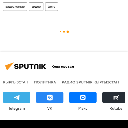
задержание
видео
фото
Кыргызстан
КЫРГЫЗСТАН
ПОЛИТИКА
РАДИО SPUTNIK КЫРГЫЗСТАН
Р
Telegram
VK
Макс
Rutube