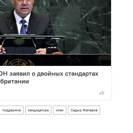
Н заявил о двойных стандартах
обритании
поддержка
кандидатура
член
Садыр Жапаров