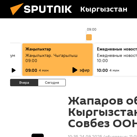
Кыргызстан
:00
09:00
лько
Жаңылыктар
Ежедневные новос
кий бум
Жаңылыктар. Чыгарылыш
Ежедневные новост
09:00
10:00
му и как
эфир
09:00
10:00
4 мин
4 мин
Вчера
Сегодня
Жапаров о
Кыргызстан
Совбез ОО
10:35 24.09.2025
(обновлено:
11: