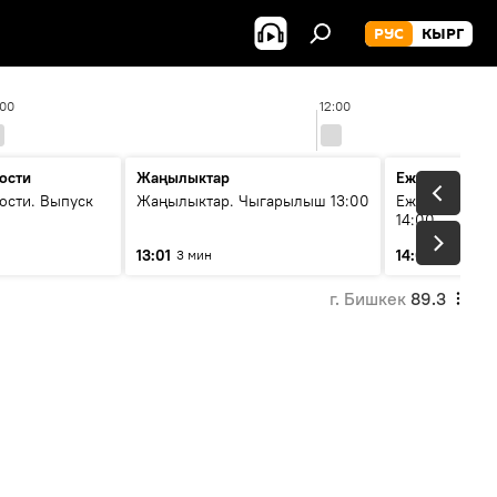
РУС
КЫРГ
:00
12:00
ости
Жаңылыктар
Ежедневные 
ости. Выпуск
Жаңылыктар. Чыгарылыш 13:00
Ежедневные н
14:00
13:01
14:01
3 мин
3 мин
г. Бишкек
89.3