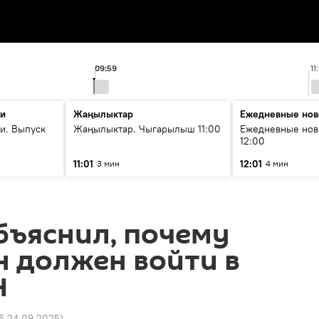
09:59
11
ти
Жаңылыктар
Ежедневные нов
и. Выпуск
Жаңылыктар. Чыгарылыш 11:00
Ежедневные нов
12:00
11:01
12:01
3 мин
4 мин
бъяснил, почему
 должен войти в
Н
05 24.09.2025
)