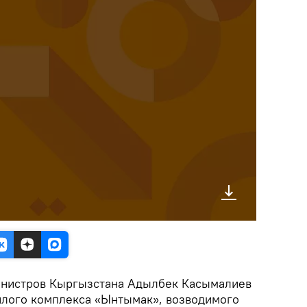
инистров Кыргызстана Адылбек Касымалиев
илого комплекса «Ынтымак», возводимого