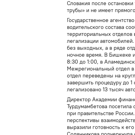
Словакия после остановки 
трубы» и не имеет прямого
Государственное агентство
водительского состава со
территориальных отделов 
легализации автомобилей.
без выходных, а в ряде от
ночное время. В Бишкеке 
8:30 до 1:00, в Аламединс
Межрегиональный отдел в
отдел переведены на круг
завершить процедуру до 1 
легализовано 13 тысяч авт
Директор Академии финан
Турдумамбетова посетила 
при правительстве России.
перспективы взаимодейств
выразили готовность к ег
Солянникова подчеркнула 