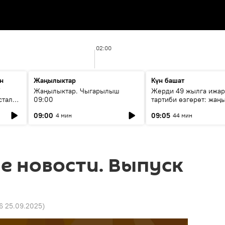
02:00
н
Жаңылыктар
Күн башат
F
Жаңылыктар. Чыгарылыш
Жерди 49 жылга ижар
стала
09:00
тартиби өзгөрөт: жаңы
эмнени көздөйт?
09:00
09:05
4 мин
44 мин
е новости. Выпуск
16 25.09.2025
)