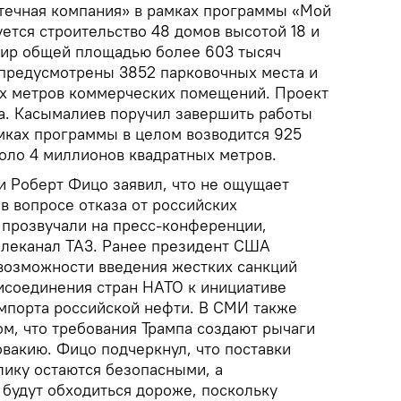
течная компания» в рамках программы «Мой
ется строительство 48 домов высотой 18 и
ртир общей площадью более 603 тысяч
 предусмотрены 3852 парковочных места и
х метров коммерческих помещений. Проект
па. Касымалиев поручил завершить работы
амках программы в целом возводится 925
ло 4 миллионов квадратных метров.
 Роберт Фицо заявил, что не ощущает
в вопросе отказа от российских
 прозвучали на пресс-конференции,
елеканал ТА3. Ранее президент США
возможности введения жестких санкций
рисоединения стран НАТО к инициативе
импорта российской нефти. В СМИ также
м, что требования Трампа создают рычаги
вакию. Фицо подчеркнул, что поставки
лику остаются безопасными, а
будут обходиться дороже, поскольку