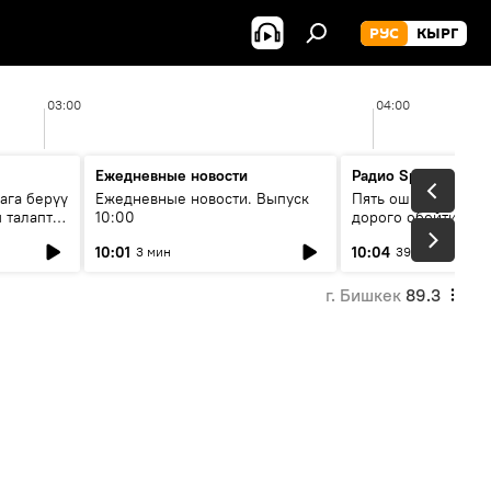
РУС
КЫРГ
03:00
04:00
Ежедневные новости
Радио Sputnik Кыр
ага берүү
Ежедневные новости. Выпуск
Пять ошибок котор
 талаптар
10:00
дорого обойтись п
жилья
10:01
10:04
3 мин
39 мин
г. Бишкек
89.3