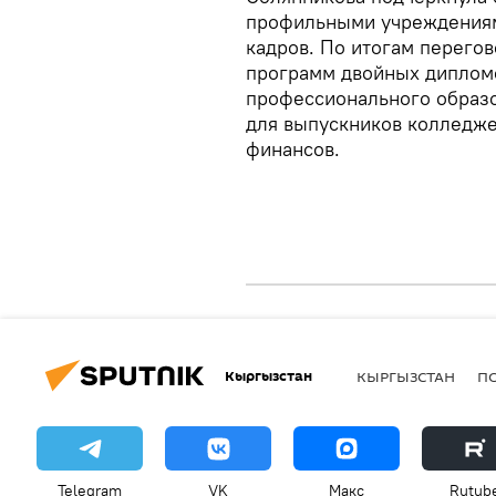
профильными учреждениям
кадров. По итогам перегов
программ двойных диплом
профессионального образо
для выпускников колледже
финансов.
Кыргызстан
КЫРГЫЗСТАН
П
Telegram
VK
Макс
Rutub