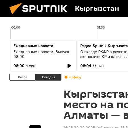
Кыргызстан
00:00
01:00
Ежедневные новости
Радио Sputnik Кыргызста
Ежедневные новости. Выпуск
О вкладе РКФР в развити
08:00
экономики КР и ключевы
секторах до 2030 года
08:00
08:04
4 мин
55 мин
Вчера
Сегодня
К эфиру
Кыргызстан
место на 
Алматы — 
14:28 29.09.2025
(обновлено:
14: