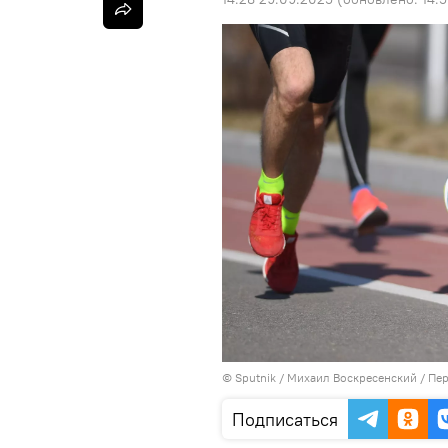
©
Sputnik
/ Михаил Воскресенский
/
Пер
Подписаться