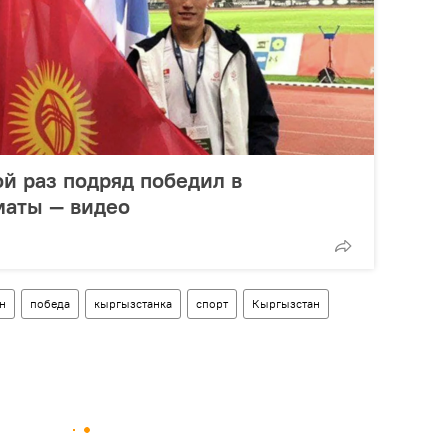
й раз подряд победил в
маты — видео
н
победа
кыргызстанка
спорт
Кыргызстан