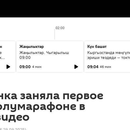
02:00
н
Жаңылыктар
Күн башат
е
Жаңылыктар. Чыгарылыш
Кыргызстанда мөңгүл
х
09:00
эриши тездеди — токт
мүмкүн эмеспи?
09:00
09:04
4 мин
46 мин
ка заняла первое
полумарафоне в
видео
56 29.09.2025
)