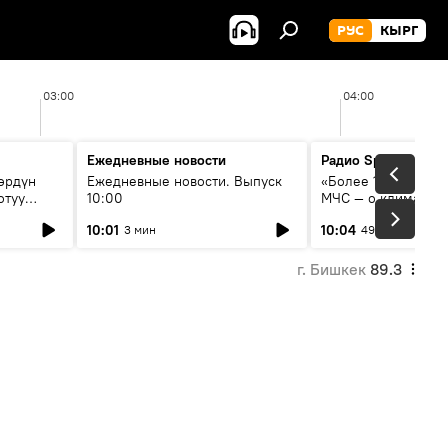
РУС
КЫРГ
03:00
04:00
Ежедневные новости
Радио Sputnik Кыр
өрдүн
Ежедневные новости. Выпуск
«Более 1200 сёл в 
отуу
10:00
МЧС — о климате, 
системе оповещен
10:01
10:04
3 мин
49 мин
населения
г. Бишкек
89.3