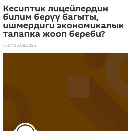
Кесиптик лицейлердин
билим берүү багыты,
ишмердиги экономикалык
талапка жооп береби?
15:04 30.09.2025