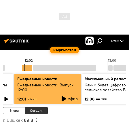
РУС
Кыргызстан
12:02
13:00
Ежедневные новости
Максимальный репост
дагы
Ежедневные новости. Выпуск
Каким будет цифровое
12:00
сельское хозяйство ЕА
ызмат
эфир
12:01
12:08
7 мин
44 мин
Вчера
Сегодня
г. Бишкек
89.3