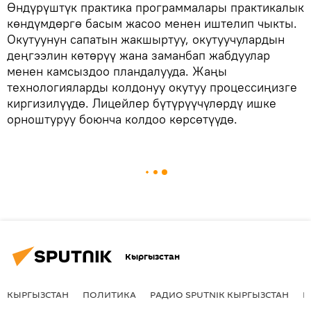
Өндүрүштүк практика программалары практикалык
көндүмдөргө басым жасоо менен иштелип чыкты.
Окутуунун сапатын жакшыртуу, окутуучулардын
деңгээлин көтөрүү жана заманбап жабдуулар
менен камсыздоо пландалууда. Жаңы
технологияларды колдонуу окутуу процессиңизге
киргизилүүдө. Лицейлер бүтүрүүчүлөрдү ишке
орноштуруу боюнча колдоо көрсөтүүдө.
Кыргызстан
КЫРГЫЗСТАН
ПОЛИТИКА
РАДИО SPUTNIK КЫРГЫЗСТАН
Р