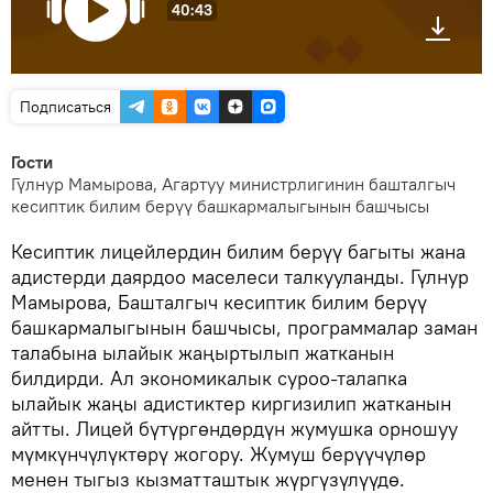
40:43
Подписаться
Гости
Гүлнур Мамырова, Агартуу министрлигинин башталгыч
кесиптик билим берүү башкармалыгынын башчысы
Кесиптик лицейлердин билим берүү багыты жана
адистерди даярдоо маселеси талкууланды. Гүлнур
Мамырова, Башталгыч кесиптик билим берүү
башкармалыгынын башчысы, программалар заман
талабына ылайык жаңыртылып жатканын
билдирди. Ал экономикалык суроо-талапка
ылайык жаңы адистиктер киргизилип жатканын
айтты. Лицей бүтүргөндөрдүн жумушка орношуу
мүмкүнчүлүктөрү жогору. Жумуш берүүчүлөр
менен тыгыз кызматташтык жүргүзүлүүдө.