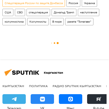
Спецоперация России по защите Донбасса
Россия
Украина
США
СВО
спецоперация
Дональд Трамп
наступление
колумнистика
Колумнисты
В мире
ракета "Томагавк"
Кыргызстан
КЫРГЫЗСТАН
ПОЛИТИКА
РАДИО SPUTNIK КЫРГЫЗСТАН
Р
Telegram
VK
Макс
Rutube