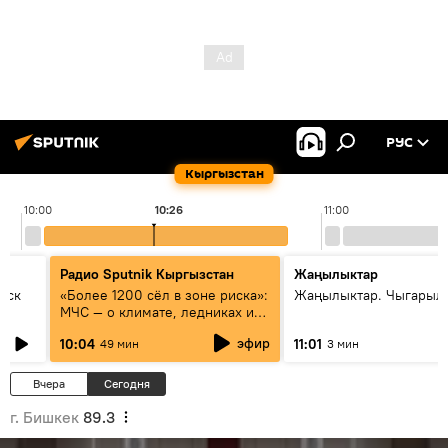
РУС
Кыргызстан
10:00
10:26
11:00
Радио Sputnik Кыргызстан
Жаңылыктар
уск
«Более 1200 сёл в зоне риска»:
Жаңылыктар. Чыгарылы
МЧС — о климате, ледниках и
системе оповещения
эфир
10:04
11:01
49 мин
3 мин
населения
Вчера
Сегодня
г. Бишкек
89.3