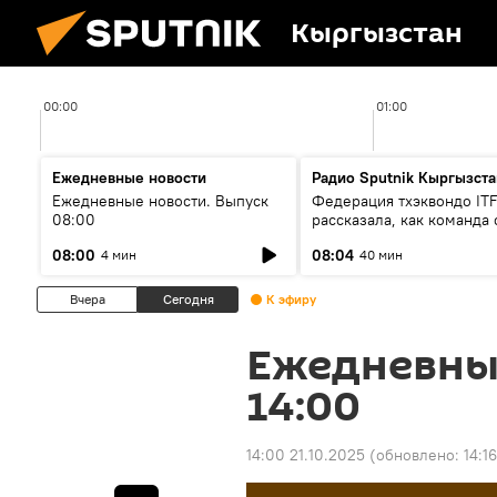
Кыргызстан
00:00
01:00
Ежедневные новости
Радио Sputnik Кыргызста
Ежедневные новости. Выпуск
Федерация тхэквондо IT
08:00
рассказала, как команда 
жертвой мошенников
08:00
08:04
4 мин
40 мин
Вчера
Сегодня
К эфиру
Ежедневны
14:00
14:00 21.10.2025
(обновлено:
14:1