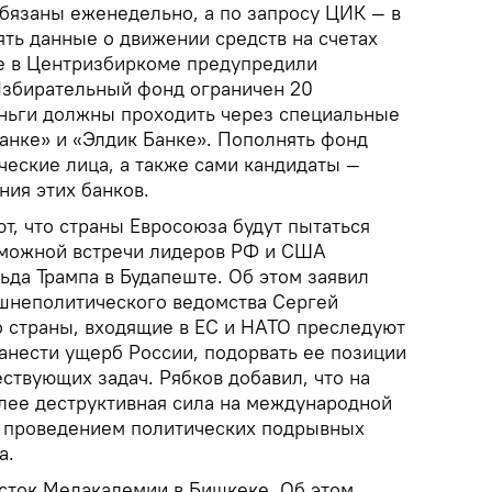
обязаны еженедельно, а по запросу ЦИК — в
ять данные о движении средств на счетах
ее в Центризбиркоме предупредили
 Избирательный фонд ограничен 20
ньги должны проходить через специальные
Банке» и «Элдик Банке». Пополнять фонд
ческие лица, а также сами кандидаты —
ия этих банков.
т, что страны Евросоюза будут пытаться
можной встречи лидеров РФ и США
ьда Трампа в Будапеште. Об этом заявил
шнеполитического ведомства Сергей
о страны, входящие в ЕС и НАТО преследуют
анести ущерб России, подорвать ее позиции
ствующих задач. Рябков добавил, что на
лее деструктивная сила на международной
я проведением политических подрывных
а.
асток Медакадемии в Бишкеке. Об этом