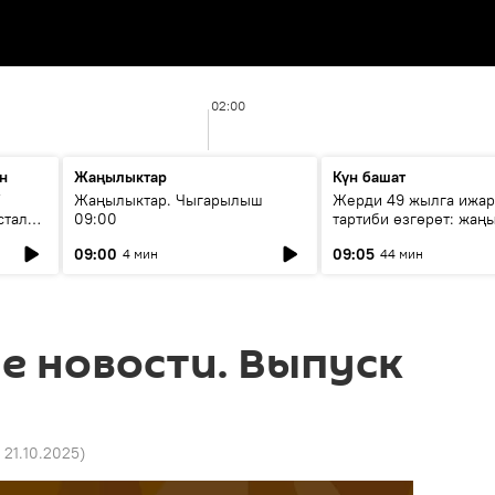
02:00
н
Жаңылыктар
Күн башат
F
Жаңылыктар. Чыгарылыш
Жерди 49 жылга ижар
стала
09:00
тартиби өзгөрөт: жаңы
эмнени көздөйт?
09:00
09:05
4 мин
44 мин
е новости. Выпуск
6 21.10.2025
)