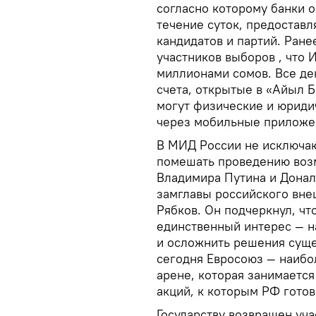
согласно которому банки 
течение суток, предоставл
кандидатов и партий. Ран
участников выборов , что
миллионами сомов. Все де
счета, открытые в «Айыл 
могут физические и юриди
через мобильные приложен
В МИД России не исключаю
помешать проведению воз
Владимира Путина и Донал
замглавы российского вне
Рябков. Он подчеркнул, чт
единственный интерес — н
и осложнить решения суще
сегодня Евросоюз — наибо
арене, которая занимаетс
акций, к которым РФ готов
Государству возвращен уч