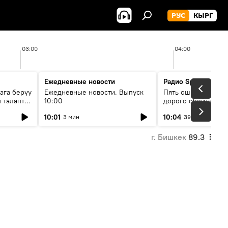
РУС
КЫРГ
03:00
04:00
Ежедневные новости
Радио Sputnik Кыр
ага берүү
Ежедневные новости. Выпуск
Пять ошибок котор
 талаптар
10:00
дорого обойтись п
жилья
10:01
10:04
3 мин
39 мин
г. Бишкек
89.3