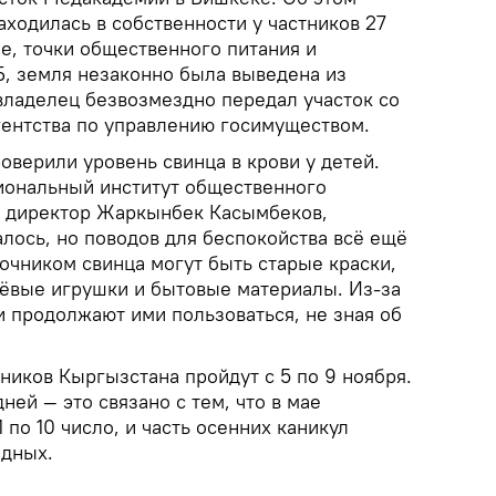
ходилась в собственности у частников 27
фе, точки общественного питания и
, земля незаконно была выведена из
владелец безвозмездно передал участок со
гентства по управлению госимуществом.
верили уровень свинца в крови у детей.
иональный институт общественного
о директор Жаркынбек Касымбеков,
лось, но поводов для беспокойства всё ещё
точником свинца могут быть старые краски,
шёвые игрушки и бытовые материалы. Из-за
 продолжают ими пользоваться, не зная об
ников Кыргызстана пройдут с 5 по 9 ноября.
ней — это связано с тем, что в мае
 по 10 число, и часть осенних каникул
одных.