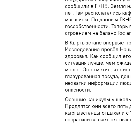
сообщили в ГКНБ. Земля на
лет. Там располагались ка
магазины. По данным ГКНБ
госсобственности. Теперь 
строением на баланс Гос а
В Кыргызстане впервые про
Исследование провёл Нац
здоровья. Как сообщил ег
ситуация лучше, чем ожида
много. Он отметил, что ис
глазурованная посуда, де
нехватки информации люди
опасности.
Осенние каникулы у школь
Продлятся они всего пять д
кыргызстанцы отдыхали с 1
сократили за счёт тех вых