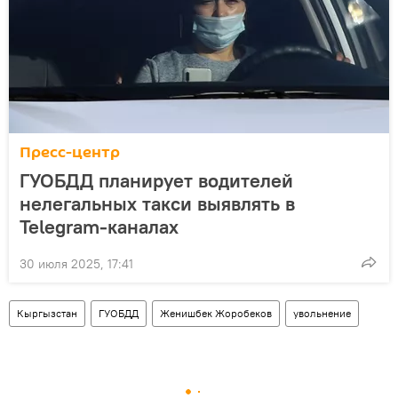
Пресс-центр
ГУОБДД планирует водителей
нелегальных такси выявлять в
Telegram-каналах
30 июля 2025, 17:41
Кыргызстан
ГУОБДД
Женишбек Жоробеков
увольнение