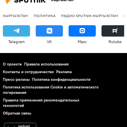
КЫРГЫЗСТАН
ПОЛИТИКА
РАДИО SPUTNIK КЫРГЫЗСТАН
Р
Telegram
VK
Макс
Rutube
О проекте
Правила использования
Контакты и сотрудничество
Реклама
Пресс-релизы
Политика конфиденциальности
Политика использования Cookie и автоматического
логирования
Правила применения рекомендательных
технологий
Обратная связь