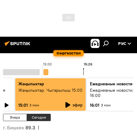
РУС
Кыргызстан
15:00
15:26
1
Жаңылыктар
Ежедневные новости
кая
Жаңылыктар. Чыгарылыш 15:00
Ежедневные новости. 
16:00
эфир
15:01
16:01
3 мин
3 мин
Вчера
Сегодня
г. Бишкек
89.3