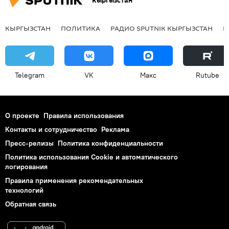
Кыргызстан
КЫРГЫЗСТАН
ПОЛИТИКА
РАДИО SPUTNIK КЫРГЫЗСТАН
Р
Telegram
VK
Макс
Rutube
О проекте
Правила использования
Контакты и сотрудничество
Реклама
Пресс-релизы
Политика конфиденциальности
Политика использования Cookie и автоматического
логирования
Правила применения рекомендательных
технологий
Обратная связь