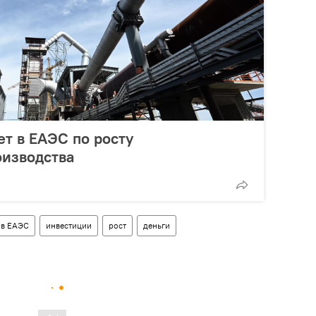
т в ЕАЭС по росту
изводства
 в ЕАЭС
инвестиции
рост
деньги