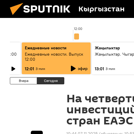
Кыргызстан
12:00
Ежедневные новости
Жаңылыктар
ыш 11:00
Ежедневные новости. Выпуск
Жаңылыктар. Чыга
12:00
эфир
12:01
13:01
3 мин
3 мин
Вчера
Сегодня
На четверт
инвестиций
стран ЕАЭС
10:44 07.11.2025
(обновлено:
10:5