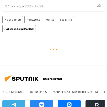
27 сентября 2025, 15:09
Кыргызстан
молодежь
жилье
развитие
Адылбек Касымалиев
Кыргызстан
КЫРГЫЗСТАН
ПОЛИТИКА
РАДИО SPUTNIK КЫРГЫЗСТАН
Р