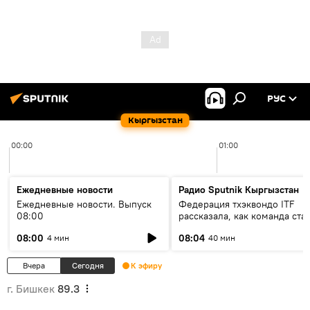
РУС
Кыргызстан
00:00
01:00
Ежедневные новости
Радио Sputnik Кыргызстан
Ежедневные новости. Выпуск
Федерация тхэквондо ITF
08:00
рассказала, как команда ста
жертвой мошенников
08:00
08:04
4 мин
40 мин
Вчера
Сегодня
К эфиру
г. Бишкек
89.3