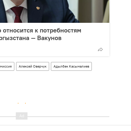
 относится к потребностям
ргызстана — Вакунов
миссия
Алексей Оверчук
Адылбек Касымалиев