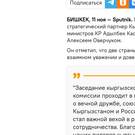
Подписаться
БИШКЕК, 11 ноя — Sputnik.
стратегический партнер Кы
министров КР Адылбек Ка
Алексеем Оверчуком.
Он отметил, что две стран
взаимном уважении и дове
"Заседание кыргызск
комиссии проходит в 
о вечной дружбе, сою
Кыргызстаном и Росс
стал важной вехой в 
сотрудничества. Благ
наших лидеров кыргы