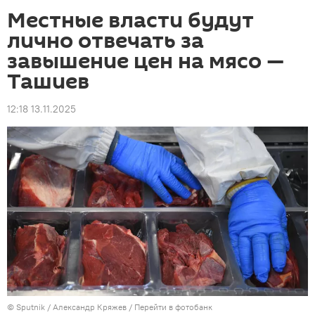
Местные власти будут
лично отвечать за
завышение цен на мясо —
Ташиев
12:18 13.11.2025
©
Sputnik
/ Александр Кряжев
/
Перейти в фотобанк