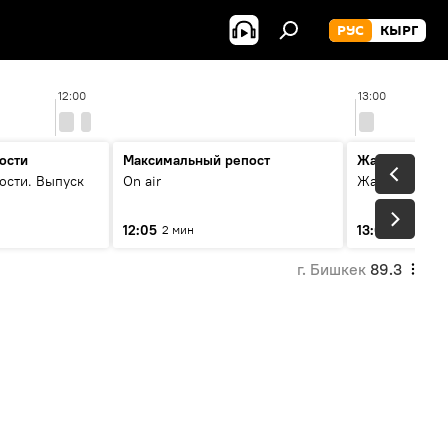
РУС
КЫРГ
12:00
13:00
ости
Максимальный репост
Жаңылыктар
ости. Выпуск
On air
Жаңылыктар.
12:05
13:01
2 мин
3 мин
г. Бишкек
89.3