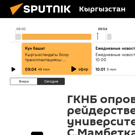
Кыргызстан
09:00
09:54
Күн башат
Ежедневные новос
лыш
Кыргызстандагы боор
Ежедневные новост
трансплантациясы:
10:00
жетишкендиктер жана өнүгүү
эфир
09:04
10:01
46 мин
3 мин
келечеги
Вчера
Сегодня
ГКНБ опров
рейдерстве
университе
С.Мамбетк