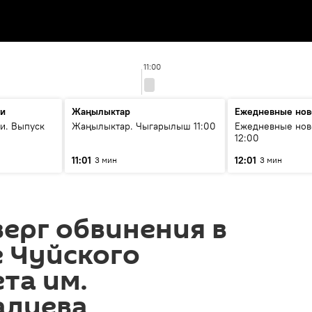
11:00
ти
Жаңылыктар
Ежедневные нов
и. Выпуск
Жаңылыктар. Чыгарылыш 11:00
Ежедневные нов
12:00
11:01
12:01
3 мин
3 мин
ерг обвинения в
 Чуйского
та им.
алиева