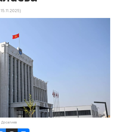
 15.11.2025
)
н Досалиев