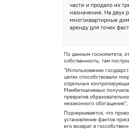
части и продало их т
назначение. На двух 
многоквартирные дома
аренду для точек фаст
По данным госкомитета, о
собственность, там постро
"Использованию государст
целях способствовали пок
отдельных контролирующих
Мамбеткалиевых получила
превратив образовательно
незаконного обогащения",
Подчеркивается, что пров
установление фактов прис
его возврат в госсобствен