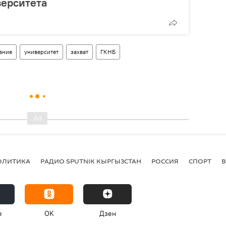
верситета
ание
университет
захват
ГКНБ
ОЛИТИКА
РАДИО SPUTNIK КЫРГЫЗСТАН
РОССИЯ
СПОРТ
e
OK
Дзен