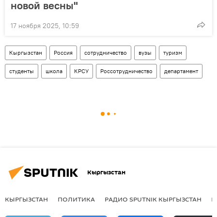
новой весны"
17 ноября 2025, 10:59
Кыргызстан
Россия
сотрудничество
вузы
туризм
студенты
школа
КРСУ
Россотрудничество
департамент
Кыргызстан
КЫРГЫЗСТАН
ПОЛИТИКА
РАДИО SPUTNIK КЫРГЫЗСТАН
Р