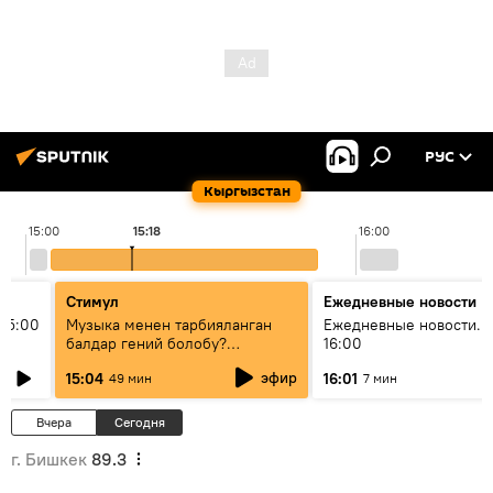
РУС
Кыргызстан
15:00
15:18
16:00
Стимул
Ежедневные новости
15:00
Музыка менен тарбияланган
Ежедневные новости. 
балдар гений болобу?
16:00
Кыргыздын жашоосунда
эфир
15:04
16:01
49 мин
7 мин
музыканын орду
Вчера
Сегодня
г. Бишкек
89.3