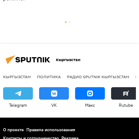
Кыргызстан
КЫРГЫЗСТАН
ПОЛИТИКА
РАДИО SPUTNIK КЫРГЫЗСТАН
Р
Telegram
VK
Макс
Rutube
О проекте
Правила использования
Контакты и сотрудничество
Реклама