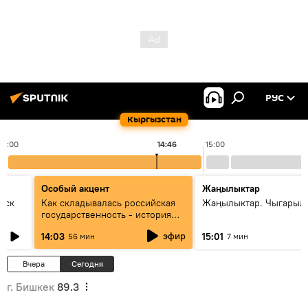
РУС
Кыргызстан
14:00
14:46
15:00
Особый акцент
Жаңылыктар
уск
Как складывалась российская
Жаңылыктар. Чыгарыл
государственность - история
России и геополитика Евразии
эфир
14:03
15:01
56 мин
7 мин
глазами аналитиков
Вчера
Сегодня
г. Бишкек
89.3