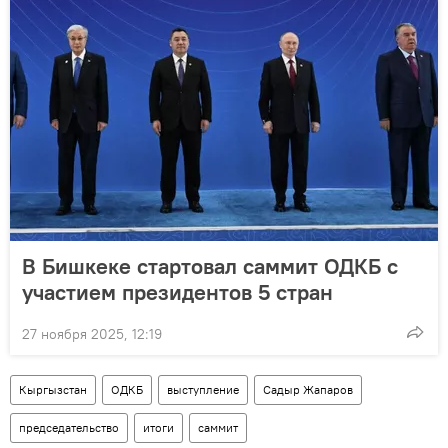
В Бишкеке стартовал саммит ОДКБ с
участием президентов 5 стран
27 ноября 2025, 12:19
Кыргызстан
ОДКБ
выступление
Садыр Жапаров
председательство
итоги
саммит