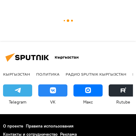
Кыргызстан
КЫРГЫЗСТАН
ПОЛИТИКА
РАДИО SPUTNIK КЫРГЫЗСТАН
Р
Telegram
VK
Макс
Rutube
О проекте
Правила использования
Контакты и сотрудничество
Реклама