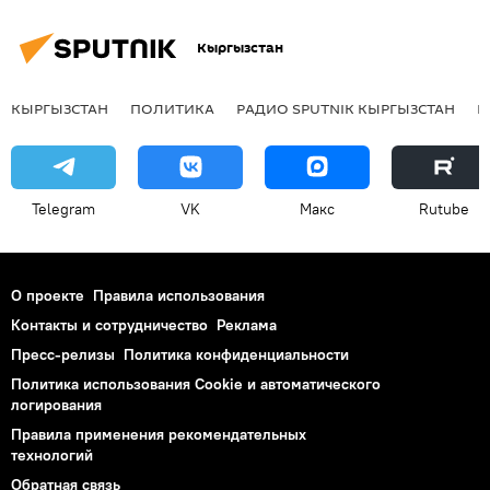
Кыргызстан
КЫРГЫЗСТАН
ПОЛИТИКА
РАДИО SPUTNIK КЫРГЫЗСТАН
Р
Telegram
VK
Макс
Rutube
О проекте
Правила использования
Контакты и сотрудничество
Реклама
Пресс-релизы
Политика конфиденциальности
Политика использования Cookie и автоматического
логирования
Правила применения рекомендательных
технологий
Обратная связь