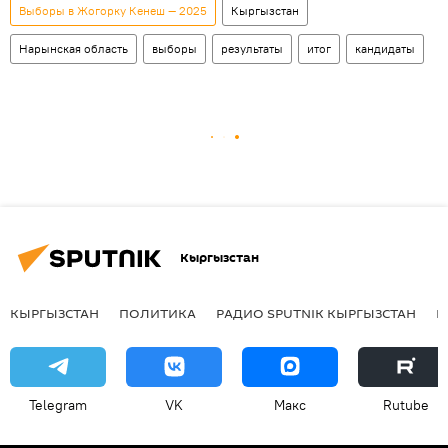
Выборы в Жогорку Кенеш — 2025
Кыргызстан
Нарынская область
выборы
результаты
итог
кандидаты
Кыргызстан
КЫРГЫЗСТАН
ПОЛИТИКА
РАДИО SPUTNIK КЫРГЫЗСТАН
Р
Telegram
VK
Макс
Rutube