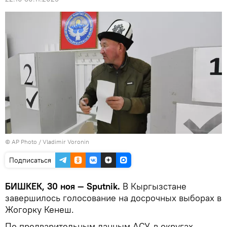
©
AP Photo
/ Vladimir Voronin
Подписаться
БИШКЕК, 30 ноя — Sputnik.
В Кыргызстане
завершилось голосование на досрочных выборах в
Жогорку Кенеш.
По предварительным данным АСУ, в округах,