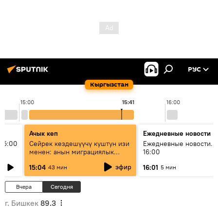
РУС
Кыргызстан
15:00
15:41
16:00
Ачык кеп
Ежедневные новости
15:00
Сейрек кездешүүчү куштун изи
Ежедневные новости. 
менен: анын миграциялык
16:00
жолу эмнеден кабар берет?
эфир
15:04
16:01
43 мин
5 мин
Вчера
Сегодня
г. Бишкек
89.3