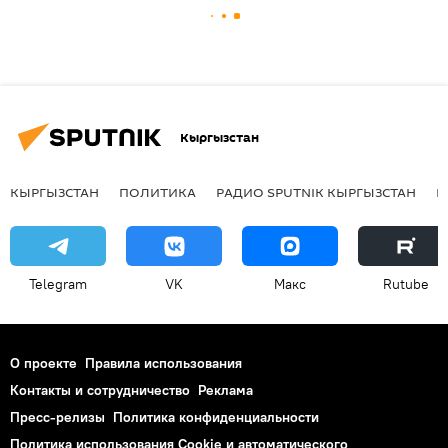
Кыргызстан
КЫРГЫЗСТАН
ПОЛИТИКА
РАДИО SPUTNIK КЫРГЫЗСТАН
Р
Telegram
VK
Макс
Rutube
О проекте
Правила использования
Контакты и сотрудничество
Реклама
Пресс-релизы
Политика конфиденциальности
Политика использования Cookie и автоматического