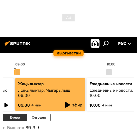
РУС
Кыргызстан
09:00
10:00
Жаңылыктар
Ежедневные новости
овую
Жаңылыктар. Чыгарылыш
Ежедневные новости. 
09:00
10:00
эфир
09:00
10:00
4 мин
4 мин
Вчера
Сегодня
г. Бишкек
89.3