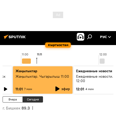
РУС
Кыргызстан
11:00
11:11
12:00
Жаңылыктар
Ежедневные новости
уск
Жаңылыктар. Чыгарылыш 11:00
Ежедневные новости. 
12:00
эфир
11:01
12:01
7 мин
4 мин
Вчера
Сегодня
г. Бишкек
89.3