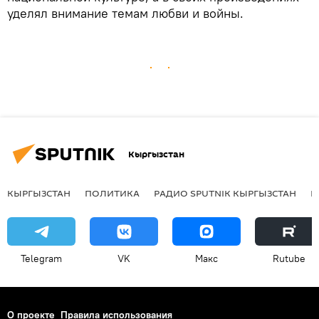
уделял внимание темам любви и войны.
Кыргызстан
КЫРГЫЗСТАН
ПОЛИТИКА
РАДИО SPUTNIK КЫРГЫЗСТАН
Р
Telegram
VK
Макс
Rutube
О проекте
Правила использования