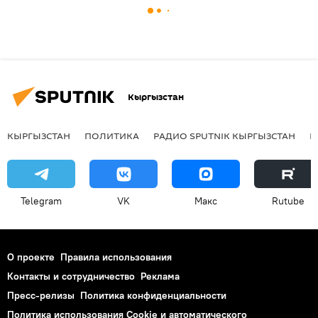
Кыргызстан
КЫРГЫЗСТАН
ПОЛИТИКА
РАДИО SPUTNIK КЫРГЫЗСТАН
Р
Telegram
VK
Макс
Rutube
О проекте
Правила использования
Контакты и сотрудничество
Реклама
Пресс-релизы
Политика конфиденциальности
Политика использования Cookie и автоматического