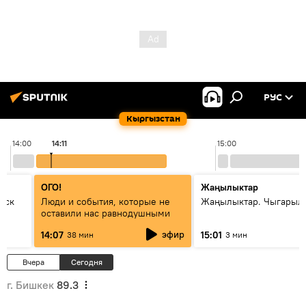
РУС
Кыргызстан
14:00
14:11
15:00
ОГО!
Жаңылыктар
уск
Люди и события, которые не
Жаңылыктар. Чыгарыл
оставили нас равнодушными
эфир
14:07
15:01
38 мин
3 мин
Вчера
Сегодня
г. Бишкек
89.3