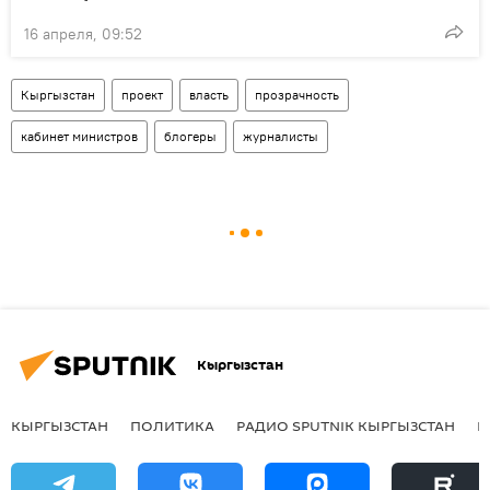
16 апреля, 09:52
Кыргызстан
проект
власть
прозрачность
кабинет министров
блогеры
журналисты
Кыргызстан
КЫРГЫЗСТАН
ПОЛИТИКА
РАДИО SPUTNIK КЫРГЫЗСТАН
Р