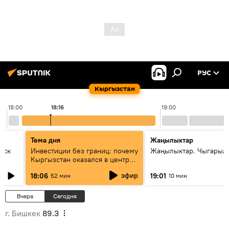
РУС
Кыргызстан
18:00
18:16
19:00
Тема дня
Жаңылыктар
уск
Инвестиции без границ: почему
Жаңылыктар. Чыгарыл
Кыргызстан оказался в центре
внимания бизнеса
эфир
18:06
19:01
52 мин
10 мин
Вчера
Сегодня
г. Бишкек
89.3