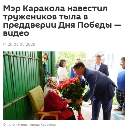
Мэр Каракола навестил
тружеников тыла в
преддверии Дня Победы —
видео
14:20 08.05.2026
© Фото / мэрия города Каракола