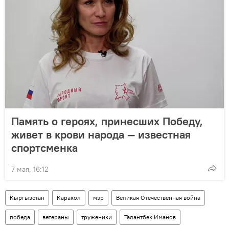
Память о героях, принесших Победу,
живет в крови народа — известная
спортсменка
7 мая, 16:12
Кыргызстан
Каракол
мэр
Великая Отечественная война
победа
ветераны
труженики
Талантбек Иманов