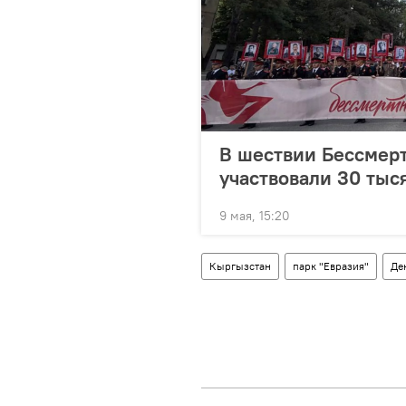
В шествии Бессмерт
участвовали 30 тыс
9 мая, 15:20
Кыргызстан
парк "Евразия"
Де