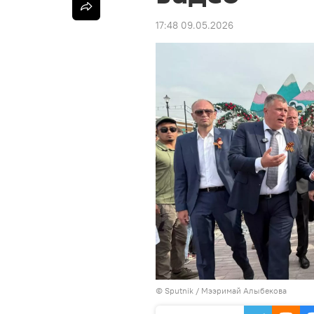
17:48 09.05.2026
©
Sputnik
/ Мээримай Алыбекова