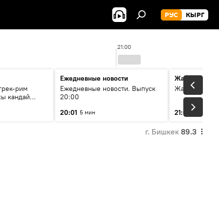
РУС
КЫРГ
21:00
Ежедневные новости
Жаңылыктар
грек-рим
Ежедневные новости. Выпуск
Жаңылыктар.
хы кандай
20:00
20:01
21:01
5 мин
10 мин
г. Бишкек
89.3