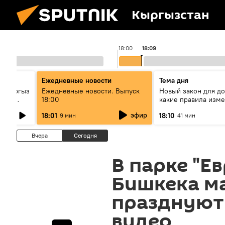
Кыргызстан
18:00
18:09
Ежедневные новости
Тема дня
: кыргыз
Ежедневные новости. Выпуск
Новый закон для д
унун
18:00
какие правила изме
квартир
эфир
18:01
18:10
9 мин
41 мин
Вчера
Сегодня
В парке "Ев
Бишкека м
празднуют
видео