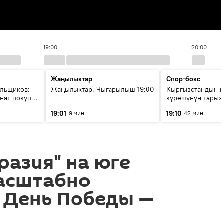
19:00
20:00
Жаңылыктар
Спортбокс
ольщиков:
Жаңылыктар. Чыгарылыш 19:00
Кыргызстандын 
нят покупку
күрөшүнүн тары
башталган?
19:01
19:10
9 мин
42 мин
разия" на юге
асштабно
 День Победы —