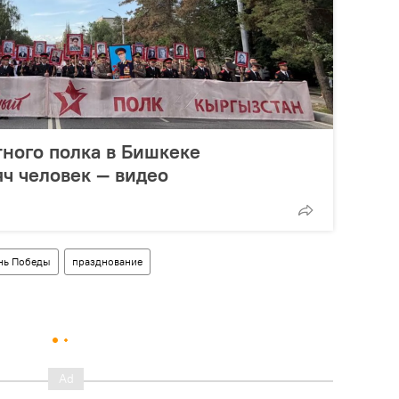
ного полка в Бишкеке
яч человек — видео
нь Победы
празднование