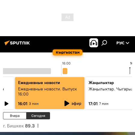
РУС
Кыргызстан
16:00
16
Ежедневные новости
Жаңылыктар
ан
Ежедневные новости. Выпуск
Жаңылыктар. Чыгарыл
16:00
эфир
16:01
17:01
3 мин
7 мин
Вчера
Сегодня
г. Бишкек
89.3