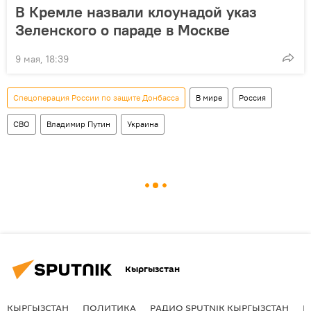
В Кремле назвали клоунадой указ
Зеленского о параде в Москве
9 мая, 18:39
Спецоперация России по защите Донбасса
В мире
Россия
СВО
Владимир Путин
Украина
Кыргызстан
КЫРГЫЗСТАН
ПОЛИТИКА
РАДИО SPUTNIK КЫРГЫЗСТАН
Р