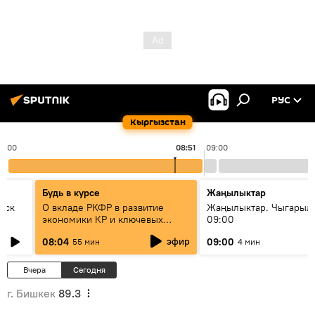
РУС
Кыргызстан
8:00
08:51
09:00
Будь в курсе
Жаңылыктар
уск
О вкладе РКФР в развитие
Жаңылыктар. Чыгары
экономики КР и ключевых
09:00
секторах до 2030 года
эфир
08:04
09:00
55 мин
4 мин
Вчера
Сегодня
г. Бишкек
89.3