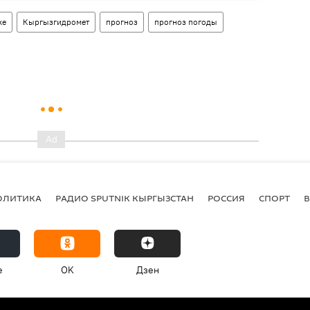
ке
Кыргызгидромет
прогноз
прогноз погоды
ОЛИТИКА
РАДИО SPUTNIK КЫРГЫЗСТАН
РОССИЯ
СПОРТ
e
OK
Дзен