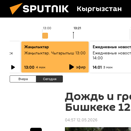
Кыргызстан
13:00
13:21
Жаңылыктар
Ежедневные новос
Выпуск
Жаңылыктар. Чыгарылыш 13:00
Ежедневные новост
14:00
эфир
13:00
14:01
4 мин
3 мин
Вчера
Сегодня
Дождь и гр
Бишкеке 12
04:57 12.05.2026