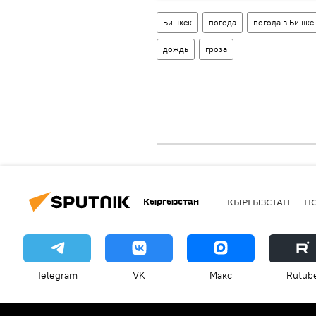
Бишкек
погода
погода в Бишке
дождь
гроза
Кыргызстан
КЫРГЫЗСТАН
П
Telegram
VK
Макс
Rutub