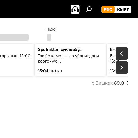
РУС
КЫРГ
16:00
Sputnikteн сүйлөйбүз
Ежедневные 
гарылыш 15:00
Так божомол — өз убагындагы
Ежедневные н
коргонуу:
16:00
гидрометеорологиялык кызмат
15:04
16:01
45 мин
3 мин
кантип өркүндөтүлүүдө
г. Бишкек
89.3