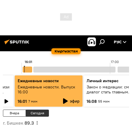
РУС
Кыргызстан
16:01
17:00
Ежедневные новости
Личный интерес
н изи
Ежедневные новости. Выпуск
Закон о медиации: смо
16:00
диалог стать главным
т?
инструментом примире
эфир
16:01
16:08
7 мин
55 мин
Кыргызстане?
Вчера
Сегодня
г. Бишкек
89.3