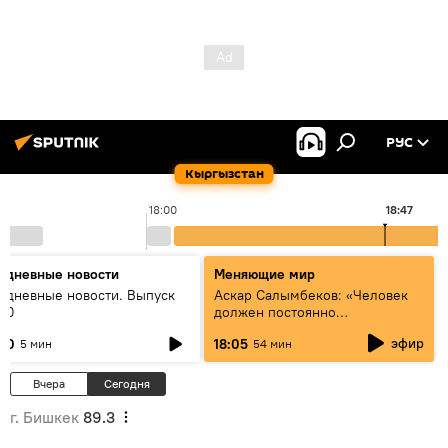
РУС
Кыргызстан
18:00
18:47
едневные новости
Меняющие мир
едневные новости. Выпуск
Аскар Салымбеков: «Человек
:00
должен постоянно
совершенствоваться»
эфир
:00
18:05
5 мин
54 мин
Вчера
Сегодня
г. Бишкек
89.3